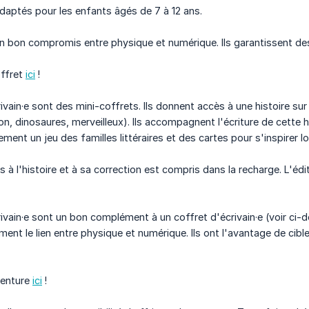
daptés pour les enfants âgés de 7 à 12 ans.
n bon compromis entre physique et numérique. Ils garantissent des 
offret
ici
!
vain·e sont des mini-coffrets. Ils donnent accès à une histoire sur
on, dinosaures, merveilleux). Ils accompagnent l'écriture de cette h
ement un jeu des familles littéraires et des cartes pour s'inspirer lor
ès à l'histoire et à sa correction est compris dans la recharge. L'édi
vain·e sont un bon complément à un coffret d'écrivain·e (voir ci-de
ment le lien entre physique et numérique. Ils ont l'avantage de cib
venture
ici
!