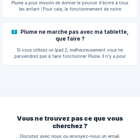
Plume a pour mission de donner le pouvoir d'écrire à tous
propre chef d'œuvre, livré directement
les enfant ! Pour cela, le fonctionnement de notre
plateforme repose sur trois piliers fondamentaux : rendre
l'écriture amusante pour l'enfant aider l'enfant à trouver
les mots justes libérer la créativité de l'enfant L'ensemble
Plume ne marche pas avec ma tablette,
nos outils est inspiré de la pédagogie Montessori et a été
que faire ?
créé en collaboration étroite avec l'éducation nationale et
le CNRS. L'enfant développe son autonomie, constr
Si vous utilisez un Ipad 2, malheureusement vous ne
parviendrez pas à faire fonctionner Plume. Il n'y a pour
l'instant pas d'autre solution que de changer de support.
Heureusement, Plume fonctionne sur ordinateur ou grâce à
une application disponible dans sur l'App Store ou sur
Google Play ! Si vous rencontrez des problèmes avec
d'autres modèles, faites-en nous part en nous envoyant un
mail coucou@plume-app.co.
Vous ne trouvez pas ce que vous
cherchez ?
Discutez avec nous ou envoyez-nous un email.