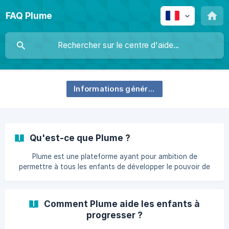
FAQ Plume
Informations générales
Qu'est-ce que Plume ?
Plume est une plateforme ayant pour ambition de
permettre à tous les enfants de développer le pouvoir de
l'écriture. Nous proposons ainsi aux enfants âgés de 8 et
12 ans (à partir du CE2 pour une utilisation en autonomie)
une sélection d’outils visant à rendre l'écriture ludique,
Comment Plume aide les enfants à
aider les enfants à trouver les mots justes et libérer leur
progresser ?
créativité ! Notre plateforme permet notamment aux
enfants de coécrire des histoires et de faire imprimer leur